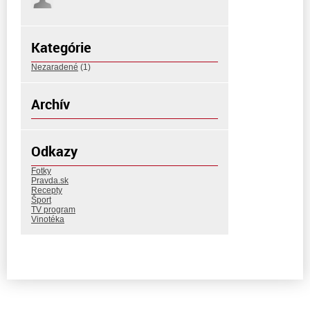
Kategórie
Nezaradené
(1)
Archív
Odkazy
Fotky
Pravda.sk
Recepty
Šport
TV program
Vinotéka