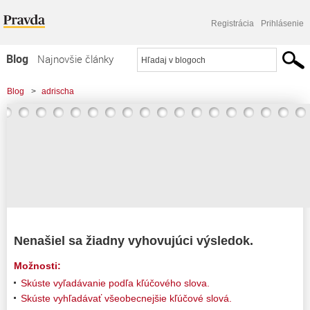
Registrácia
Prihlásenie
Blog
Najnovšie články
Najčítanejšie články
Blog
>
adrischa
Najkomentovanejšie články
Zoznam blogov
Komerčné blogy
Nenašiel sa žiadny vyhovujúci výsledok.
Možnosti:
Skúste vyľadávanie podľa kľúčového slova.
Skúste vyhľadávať všeobecnejšie kľúčové slová.