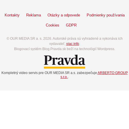
Kontakty
Reklama
Otázky a odpovede
Podmienky používania
Cookies
GDPR
© OUR MEDIA SR a. s. 2026. Autorské práva sú vyhradené a vykonáva ich
vydavateľ,
viac info
.
Blogovací systém Blog.Pravda.sk beží na technológií Wordpress.
Kompletný video servis pre OUR MEDIA SR a.s. zabezpečuje
ARBERTO GROUP
s.r.o.
.